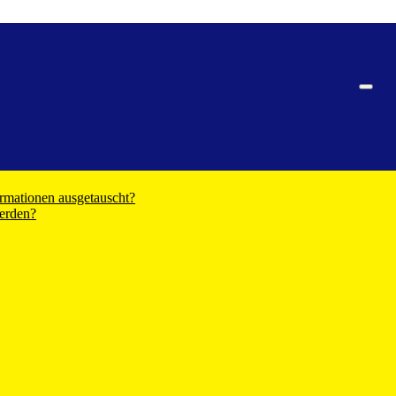
rmationen ausgetauscht?
werden?
log
dpfötchen