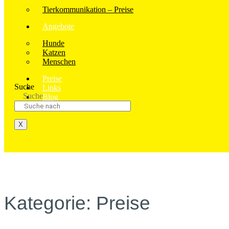
Tierkommunikation – Preise
Angebote
Die meisten Schatten in unserem Leben rüh
Hunde
ste
Katzen
Menschen
Preise
Suche
Links
Suche
Blog
Login
X
Kategorie: Preise