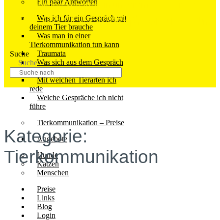
Ein paar Antworten
Die meisten Schatten in unserem Leben rühren
daher, dass wir uns selbst in der Sonne stehen.
Was ich für ein Gespräch mit
“Ralph Waldo Emerson”
deinem Tier brauche
Was man in einer
Tierkommunikation tun kann
Traumata
Suche
Was sich aus dem Gespräch
Suche
ergeben kann
Mit welchen Tierarten ich
rede
Welche Gespräche ich nicht
führe
Tierkommunikation – Preise
Kategorie:
Angebote
Tierkommunikation
Hunde
Katzen
Menschen
Preise
Links
Blog
Login