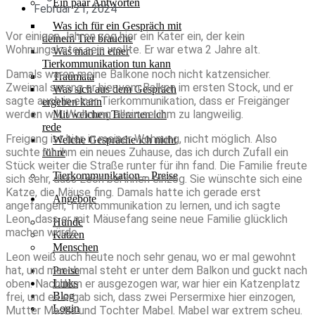
Ein paar Antworten
Februar 21, 2024
Was ich für ein Gespräch mit
Vor einigen Jahren zog hier ein Kater ein, der kein
deinem Tier brauche
Wohnungskater sein wollte. Er war etwa 2 Jahre alt.
Was man in einer
Tierkommunikation tun kann
Damals waren meine Balkone noch nicht katzensicher.
Traumata
Zweimal sprang er hier vom Balkon im ersten Stock, und er
Was sich aus dem Gespräch
sagte auch in einer Tierkommunikation, dass er Freigänger
ergeben kann
werden will, Wohnung allein sei ihm zu langweilig.
Mit welchen Tierarten ich
rede
Freigang ist hier, in meiner Wohnung, nicht möglich. Also
Welche Gespräche ich nicht
suchte ich ihm ein neues Zuhause, das ich durch Zufall ein
führe
Stück weiter die Straße runter für ihn fand. Die Familie freute
Tierkommunikation – Preise
sich sehr, dass Leon bei ihnen einzog. Sie wünschte sich eine
Katze, die Mäuse fing. Damals hatte ich gerade erst
Angebote
angefangen, Tierkommunikation zu lernen, und ich sagte
Leon, dass er mit Mäusefang seine neue Familie glücklich
Hunde
machen würde.
Katzen
Menschen
Leon weiß auch heute noch sehr genau, wo er mal gewohnt
hat, und manchmal steht er unter dem Balkon und guckt nach
Preise
Links
oben. Nachdem er ausgezogen war, war hier ein Katzenplatz
Blog
frei, und es ergab sich, dass zwei Persermixe hier einzogen,
Login
Mutter Masha und Tochter Mabel. Mabel war extrem scheu.