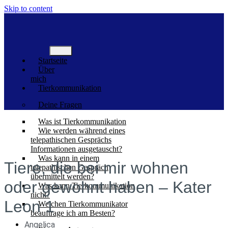
Skip to content
Startseite
Über
mich
Tierkommunikation
Deine Fragen
Was ist Tierkommunikation
Wie werden während eines
telepathischen Gesprächs
Informationen ausgetauscht?
Was kann in einem
Tiere, die bei mir wohnen
telepathischen Gespräch
übermittelt werden?
oder gewohnt haben – Kater
Was kann Tierkommunikation
nicht?
Leon 1
Welchen Tierkommunikator
beauftrage ich am Besten?
Angelica