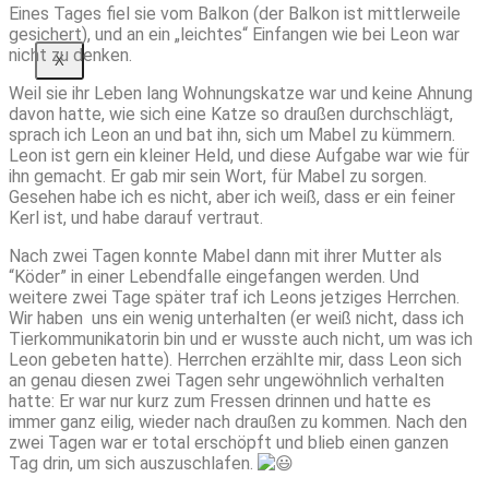
Eines Tages fiel sie vom Balkon (der Balkon ist mittlerweile
gesichert), und an ein „leichtes“ Einfangen wie bei Leon war
nicht zu denken.
X
Weil sie ihr Leben lang Wohnungskatze war und keine Ahnung
davon hatte, wie sich eine Katze so draußen durchschlägt,
sprach ich Leon an und bat ihn, sich um Mabel zu kümmern.
Leon ist gern ein kleiner Held, und diese Aufgabe war wie für
ihn gemacht. Er gab mir sein Wort, für Mabel zu sorgen.
Gesehen habe ich es nicht, aber ich weiß, dass er ein feiner
Kerl ist, und habe darauf vertraut.
Nach zwei Tagen konnte Mabel dann mit ihrer Mutter als
“Köder” in einer Lebendfalle eingefangen werden. Und
weitere zwei Tage später traf ich Leons jetziges Herrchen.
Wir haben uns ein wenig unterhalten (er weiß nicht, dass ich
Tierkommunikatorin bin und er wusste auch nicht, um was ich
Leon gebeten hatte). Herrchen erzählte mir, dass Leon sich
an genau diesen zwei Tagen sehr ungewöhnlich verhalten
hatte: Er war nur kurz zum Fressen drinnen und hatte es
immer ganz eilig, wieder nach draußen zu kommen. Nach den
zwei Tagen war er total erschöpft und blieb einen ganzen
Tag drin, um sich auszuschlafen.