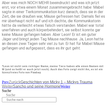
Aber was mich NOCH MEHR beeindruckt und was ich jetzt
erst, vor etwa einem Monat zusammengebracht habe: Mabel
sagte in einer Tierkommunikation kurz danach, dass sie in der
Zeit, die sie draußen war, Mäuse gefressen hat. Damals fiel es
mir überhaupt nicht auf und ich dachte, die Kommunikatorin
hätte da vielleicht etwas falsch verstanden. Mabel war total
unerfahren und auch körperbehindert, sie selbst konnte gar
keine Mäuse gefangen haben. Aber Leon! Er ist ein guter
Jäger und bringt jeden Tag Mäuse nachhause. Ja, Leon hatte
an diesen zwei Tagen sehr viel zu tun: Er hat für Mabel Mäuse
gefangen und aufgepasst, dass es ihr gut geht.
*Leon ist nicht sein richtiger Name; meine Tiere haben alle einen Namen mit
M (und so heißt er auch jetzt noch). Auch das Foto zeigt nicht ihn, es ist ein
lizenzfreies Foto von Pixabay.
Prev
Zurück
Geschichten von Micky 1 – Mickys Trauma
Weiter
Sancho und seine Hormone
Weiter
Suche
Suche