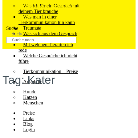
daher, dass wir uns selbst in der Sonne stehen.
Was ich für ein Gespräch mit
“Ralph Waldo Emerson”
deinem Tier brauche
Was man in einer
Tierkommunikation tun kann
Traumata
Suche
Was sich aus dem Gespräch
Suche
ergeben kann
Mit welchen Tierarten ich
rede
Welche Gespräche ich nicht
führe
Tierkommunikation – Preise
Tag: Kater
Angebote
Hunde
Katzen
Menschen
Preise
Links
Blog
Login