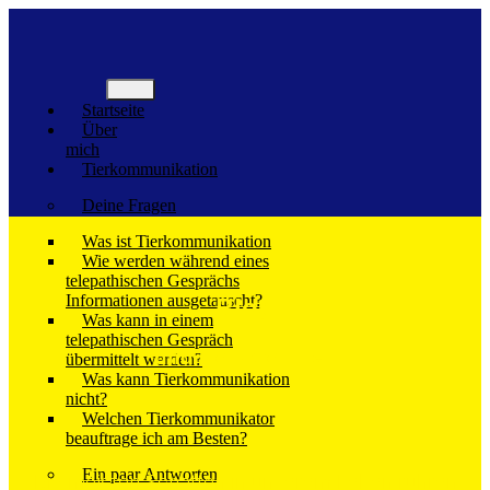
Skip
to
content
Startseite
Über
mich
Tierkommunikation
Deine Fragen
Was ist Tierkommunikation
Wie werden während eines
telepathischen Gesprächs
Informationen ausgetauscht?
Blog
Was kann in einem
telepathischen Gespräch
und Goldpfötchen
übermittelt werden?
Was kann Tierkommunikation
nicht?
Welchen Tierkommunikator
beauftrage ich am Besten?
Ein paar Antworten
Die meisten Schatten in unserem Leben rühren