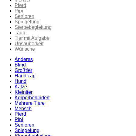
Pferd
Pipi
Senioren
Spiegelung
Sterbebegleitung
Taub
Tier mit Aufgabe
Unsauberkeit
Wünsche
Anderes
Blind
Großtier
Handicap
Hund
Katze
Kleintier
Körperbehindert
Mehrere Tiere
Mensch
Pferd
Pipi
Senioren
Spiegelung
Sterbebegleitung