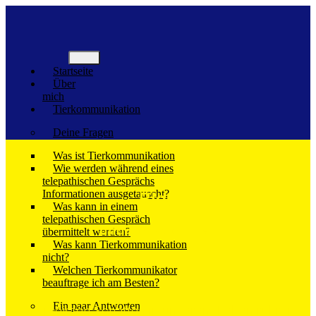
Skip
to
content
Startseite
Über
mich
Tierkommunikation
Deine Fragen
Was ist Tierkommunikation
Wie werden während eines
telepathischen Gesprächs
Informationen ausgetauscht?
Blog
Was kann in einem
telepathischen Gespräch
und Goldpfötchen
übermittelt werden?
Was kann Tierkommunikation
nicht?
Welchen Tierkommunikator
beauftrage ich am Besten?
Ein paar Antworten
Die meisten Schatten in unserem Leben rühren